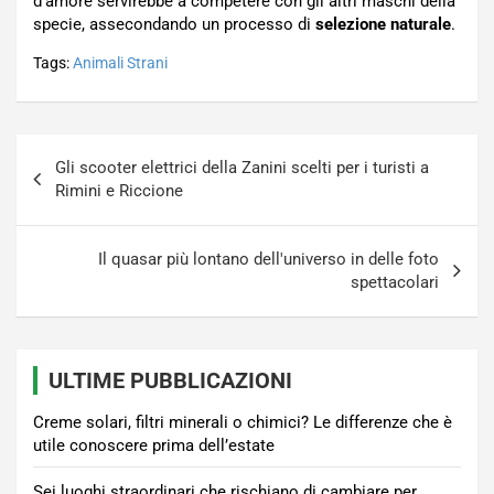
d’amore servirebbe a competere con gli altri maschi della
specie, assecondando un processo di
selezione naturale
.
Tags:
Animali Strani
Navigazione
Gli scooter elettrici della Zanini scelti per i turisti a
articoli
Rimini e Riccione
Il quasar più lontano dell'universo in delle foto
spettacolari
ULTIME PUBBLICAZIONI
Creme solari, filtri minerali o chimici? Le differenze che è
utile conoscere prima dell’estate
Sei luoghi straordinari che rischiano di cambiare per