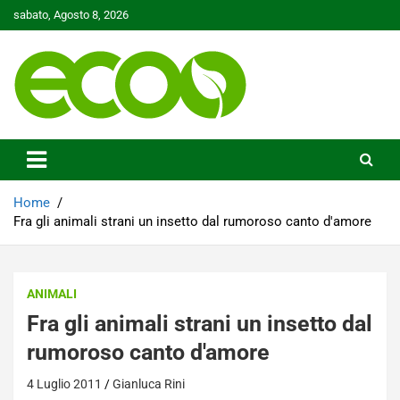
Skip
sabato, Agosto 8, 2026
to
content
Tutelare il nostro Pianeta è la nostra priorità
Ecoo.it
Home
Fra gli animali strani un insetto dal rumoroso canto d'amore
ANIMALI
Fra gli animali strani un insetto dal
rumoroso canto d'amore
4 Luglio 2011
Gianluca Rini