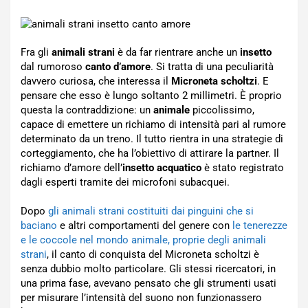
Fra gli
animali strani
è da far rientrare anche un
insetto
dal rumoroso
canto d’amore
. Si tratta di una peculiarità
davvero curiosa, che interessa il
Microneta scholtzi
. E
pensare che esso è lungo soltanto 2 millimetri. È proprio
questa la contraddizione: un
animale
piccolissimo,
capace di emettere un richiamo di intensità pari al rumore
determinato da un treno. Il tutto rientra in una strategie di
corteggiamento, che ha l’obiettivo di attirare la partner. Il
richiamo d’amore dell’
insetto acquatico
è stato registrato
dagli esperti tramite dei microfoni subacquei.
Dopo
gli animali strani costituiti dai pinguini che si
baciano
e altri comportamenti del genere con
le tenerezze
e le coccole nel mondo animale, proprie degli animali
strani
, il canto di conquista del Microneta scholtzi è
senza dubbio molto particolare. Gli stessi ricercatori, in
una prima fase, avevano pensato che gli strumenti usati
per misurare l’intensità del suono non funzionassero