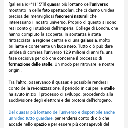
[galleria id=”1115″]Il
quasar
più lontano dell’
universo
mostrato in delle
foto
spettacolari, che ci danno un’idea
precisa dei meravigliosi
fenomeni naturali
che
interessano il nostro universo. Proprio di questo si sono
resi conto gli studiosi dell’Imperial College di Londra, che
hanno compiuto la scoperta. In sostanza è stata
rintracciata la regione centrale di una
galassia
, molto
brillante e contenente un
buco nero
. Tutto ciò può dare
un’idea di com’era l’universo 12,9 milioni di anni fa, una
fase decisiva per ciò che concerne il processo di
formazione delle stelle
. Un modo per ritrovare le nostre
origini.
Tra l’altro, osservando il quasar, è possibile rendersi
conto della re-ionizzazione, il periodo in cui per le
stelle
ha avuto inizio il processo di sviluppo, procedendo alla
suddivisione degli elettroni e dei protoni dell’idrogeno.
Del quasar più lontano dell’universo è disponibile anche
un video tutto guardare
, per rendersi conto di ciò che
accade nello
spazio
e per essere più consapevoli del