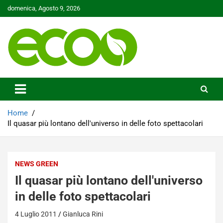
Skip
domenica, Agosto 9, 2026
to
content
Tutelare il nostro Pianeta è la nostra priorità
Ecoo.it
Home
Il quasar più lontano dell'universo in delle foto spettacolari
NEWS GREEN
Il quasar più lontano dell'universo
in delle foto spettacolari
4 Luglio 2011
Gianluca Rini