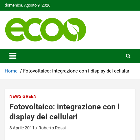
Skip
domenica, Agosto 9, 2026
to
content
Tutelare il nostro Pianeta è la nostra priorità
Ecoo.it
Home
Fotovoltaico: integrazione con i display dei cellulari
NEWS GREEN
Fotovoltaico: integrazione con i
display dei cellulari
8 Aprile 2011
Roberto Rossi