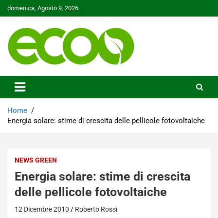
Skip
domenica, Agosto 9, 2026
to
content
Tutelare il nostro Pianeta è la nostra priorità
Ecoo.it
Home
Energia solare: stime di crescita delle pellicole fotovoltaiche
NEWS GREEN
Energia solare: stime di crescita
delle pellicole fotovoltaiche
12 Dicembre 2010
Roberto Rossi