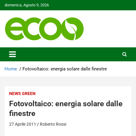
Skip
domenica, Agosto 9, 2026
to
content
Tutelare il nostro Pianeta è la nostra priorità
Ecoo.it
Home
Fotovoltaico: energia solare dalle finestre
NEWS GREEN
Fotovoltaico: energia solare dalle
finestre
27 Aprile 2011
Roberto Rossi