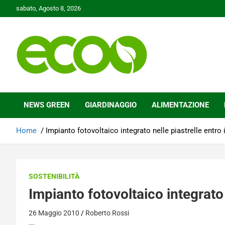
Skip
sabato, Agosto 8, 2026
to
content
Tutelare il nostro Pianeta è la nostra priorità
Ecoo.it
NEWS GREEN
GIARDINAGGIO
ALIMENTAZIONE
Home
Impianto fotovoltaico integrato nelle piastrelle entro 
SOSTENIBILITÀ
Impianto fotovoltaico integrato 
26 Maggio 2010
Roberto Rossi