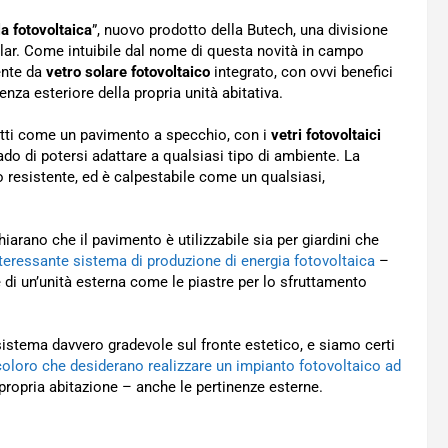
la fotovoltaica
”, nuovo prodotto della Butech, una divisione
lar. Come intuibile dal nome di questa novità in campo
ente da
vetro solare fotovoltaico
integrato, con ovvi benefici
enza esteriore della propria unità abitativa.
atti come un pavimento a specchio, con i
vetri fotovoltaici
rado di potersi adattare a qualsiasi tipo di ambiente. La
o resistente, ed è calpestabile come un qualsiasi,
arano che il pavimento è utilizzabile sia per giardini che
teressante sistema di produzione di energia fotovoltaica
–
 di un’unità esterna come le piastre per lo sfruttamento
sistema davvero gradevole sul fronte estetico, e siamo certi
 coloro che desiderano realizzare un impianto fotovoltaico ad
a propria abitazione – anche le pertinenze esterne.