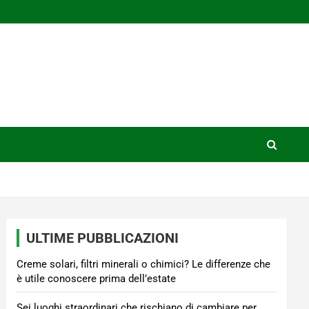
ULTIME PUBBLICAZIONI
Creme solari, filtri minerali o chimici? Le differenze che
è utile conoscere prima dell’estate
Sei luoghi straordinari che rischiano di cambiare per