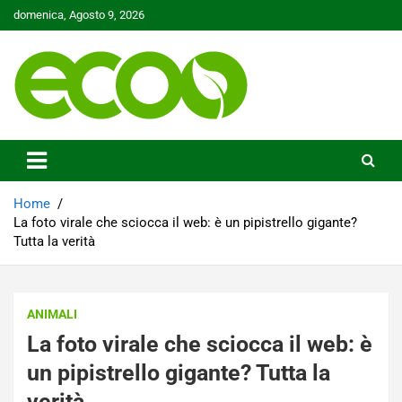
Skip
domenica, Agosto 9, 2026
to
content
Tutelare il nostro Pianeta è la nostra priorità
Ecoo.it
Home
La foto virale che sciocca il web: è un pipistrello gigante?
Tutta la verità
ANIMALI
La foto virale che sciocca il web: è
un pipistrello gigante? Tutta la
verità