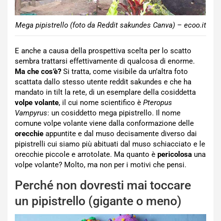
Mega pipistrello (foto da Reddit sakundes Canva) – ecoo.it
E anche a causa della prospettiva scelta per lo scatto
sembra trattarsi effettivamente di qualcosa di enorme.
Ma che cos’è?
Si tratta, come visibile da un’altra foto
scattata dallo stesso utente reddit sakundes e che ha
mandato in tilt la rete, di un esemplare della cosiddetta
volpe volante
, il cui nome scientifico è
Pteropus
Vampyrus
: un cosiddetto mega pipistrello. Il nome
comune volpe volante viene dalla conformazione delle
orecchie
appuntite e dal muso decisamente diverso dai
pipistrelli cui siamo più abituati dal muso schiacciato e le
orecchie piccole e arrotolate. Ma quanto è
pericolosa
una
volpe volante? Molto, ma non per i motivi che pensi.
Perché non dovresti mai toccare
un pipistrello (gigante o meno)