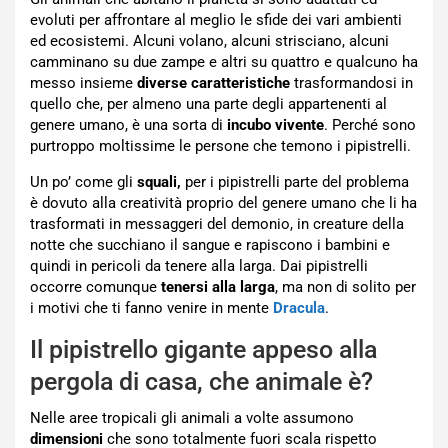
evoluti per affrontare al meglio le sfide dei vari ambienti
ed ecosistemi. Alcuni volano, alcuni strisciano, alcuni
camminano su due zampe e altri su quattro e qualcuno ha
messo insieme
diverse caratteristiche
trasformandosi in
quello che, per almeno una parte degli appartenenti al
genere umano, è una sorta di
incubo vivente
. Perché sono
purtroppo moltissime le persone che temono i pipistrelli.
Un po’ come gli
squali,
per i pipistrelli parte del problema
è dovuto alla creatività proprio del genere umano che li ha
trasformati in messaggeri del demonio, in creature della
notte che succhiano il sangue e rapiscono i bambini e
quindi in pericoli da tenere alla larga. Dai pipistrelli
occorre comunque
tenersi alla larga
, ma non di solito per
i motivi che ti fanno venire in mente
Dracula
.
Il pipistrello gigante appeso alla
pergola di casa, che animale è?
Nelle aree tropicali gli animali a volte assumono
dimensioni
che sono totalmente fuori scala rispetto