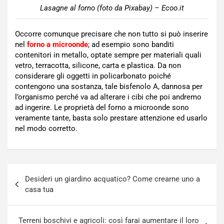
Lasagne al forno (foto da Pixabay) – Ecoo.it
Occorre comunque precisare che non tutto si può inserire
nel
forno a microonde
; ad esempio sono banditi
contenitori in metallo, optate sempre per materiali quali
vetro, terracotta, silicone, carta e plastica. Da non
considerare gli oggetti in policarbonato poiché
contengono una sostanza, tale bisfenolo A, dannosa per
l’organismo perché va ad alterare i cibi che poi andremo
ad ingerire. Le proprietà del forno a microonde sono
veramente tante, basta solo prestare attenzione ed usarlo
nel modo corretto.
Navigazione
Desideri un giardino acquatico? Come crearne uno a
articoli
casa tua
Terreni boschivi e agricoli: così farai aumentare il loro