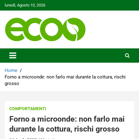
Skip
lunedì, Agosto 10, 2026
to
content
Tutelare il nostro Pianeta è la nostra priorità
Ecoo.it
Home
Forno a microonde: non farlo mai durante la cottura, rischi
grosso
COMPORTAMENTI
Forno a microonde: non farlo mai
durante la cottura, rischi grosso