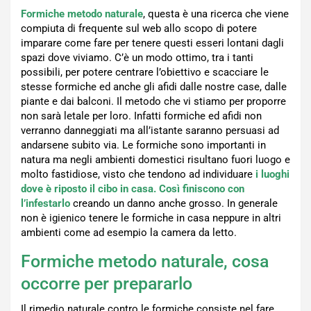
Formiche metodo naturale
, questa è una ricerca che viene
compiuta di frequente sul web allo scopo di potere
imparare come fare per tenere questi esseri lontani dagli
spazi dove viviamo. C’è un modo ottimo, tra i tanti
possibili, per potere centrare l’obiettivo e scacciare le
stesse formiche ed anche gli afidi dalle nostre case, dalle
piante e dai balconi. Il metodo che vi stiamo per proporre
non sarà letale per loro. Infatti formiche ed afidi non
verranno danneggiati ma all’istante saranno persuasi ad
andarsene subito via. Le formiche sono importanti in
natura ma negli ambienti domestici risultano fuori luogo e
molto fastidiose, visto che tendono ad individuare
i luoghi
dove è riposto il cibo in casa. Così finiscono con
l’infestarlo
creando un danno anche grosso. In generale
non è igienico tenere le formiche in casa neppure in altri
ambienti come ad esempio la camera da letto.
Formiche metodo naturale, cosa
occorre per prepararlo
Il rimedio naturale contro le formiche consiste nel fare