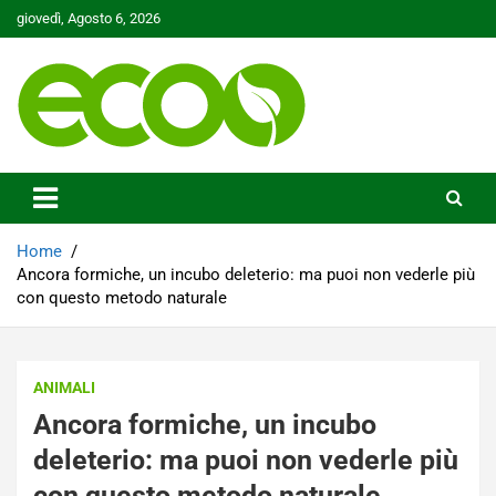
Skip
giovedì, Agosto 6, 2026
to
content
Tutelare il nostro Pianeta è la nostra priorità
Ecoo.it
Home
Ancora formiche, un incubo deleterio: ma puoi non vederle più
con questo metodo naturale
ANIMALI
Ancora formiche, un incubo
deleterio: ma puoi non vederle più
con questo metodo naturale