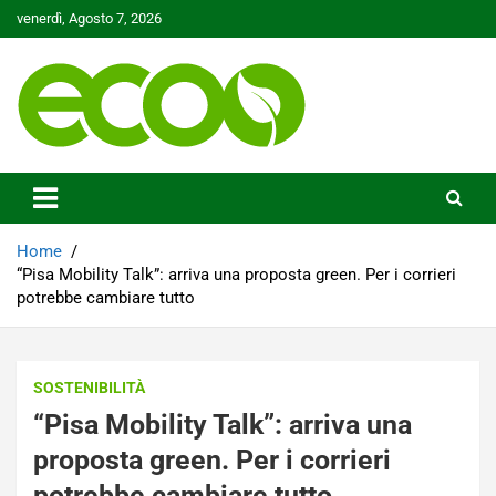
Skip
venerdì, Agosto 7, 2026
to
content
Tutelare il nostro Pianeta è la nostra priorità
Ecoo.it
Home
“Pisa Mobility Talk”: arriva una proposta green. Per i corrieri
potrebbe cambiare tutto
SOSTENIBILITÀ
“Pisa Mobility Talk”: arriva una
proposta green. Per i corrieri
potrebbe cambiare tutto