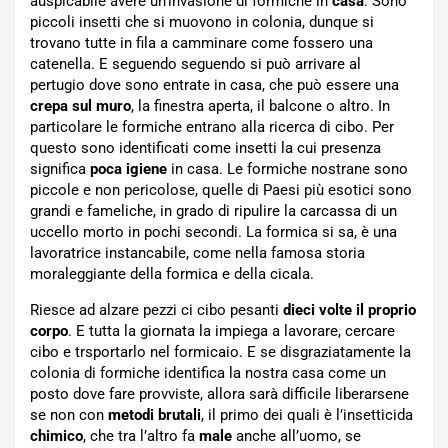
auspicabile avere un’invasione di formiche in
casa
. Sono
piccoli insetti che si muovono in colonia, dunque si
trovano tutte in fila a camminare come fossero una
catenella. E seguendo seguendo si può arrivare al
pertugio dove sono entrate in casa, che può essere una
crepa sul muro
, la finestra aperta, il balcone o altro. In
particolare le formiche entrano alla ricerca di cibo. Per
questo sono identificati come insetti la cui presenza
significa
poca igiene
in casa. Le formiche nostrane sono
piccole e non pericolose, quelle di Paesi più esotici sono
grandi e fameliche, in grado di ripulire la carcassa di un
uccello morto in pochi secondi. La formica si sa, è una
lavoratrice instancabile, come nella famosa storia
moraleggiante della formica e della cicala.
Riesce ad alzare pezzi ci cibo pesanti
dieci volte il proprio
corpo
. E tutta la giornata la impiega a lavorare, cercare
cibo e trsportarlo nel formicaio. E se disgraziatamente la
colonia di formiche identifica la nostra casa come un
posto dove fare provviste, allora sarà difficile liberarsene
se non con
metodi brutali
, il primo dei quali è l’insetticida
chimico
, che tra l’altro fa
male
anche all’uomo, se