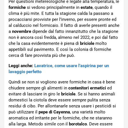
Per questioni metereologiche e legate alla temperatura, le
formiche
si vedono principalmente in
estate
, quando il
clima è più mite. E tutta la stagione calda la passano a
procacciarsi provviste per l’inverno, per essere pronte ed
al calduccio nel formicaio. Il fatto di averle presenti anche
a
novembre
dipende dal fatto innanzitutto che la stagione
non è ancora così fredda, almeno nel 2022, e poi dal fatto
che la casa evidentemente è piena di
briciole
molto
appetibili sul pavimento. E così la colonia di formiche
cerca di fare provvista più che può.
Leggi anche:
Lavatrice, come usare l’aspirina per un
lavaggio perfetto
Quindi se non si vogliono avere formiche in casa è bene
chiudere sempre gli alimenti in
contenitori ermetici
ed
evitare di lasciare in giro le
briciole
. Se si hanno animali
domestici la ciotola deve essere sempre pulita senza
residui di cibo. Per allontanarle senza usare i pesticidi si
può utilizzare il
pepe di Cayenna
, una varietà molto
aromatica ed irritante per le formiche, che ne staranno
alla larga. Metodo simile con il
borotalco
. Deve essere