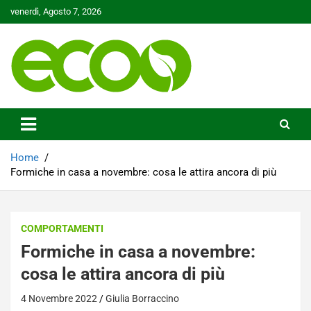
Skip
venerdì, Agosto 7, 2026
to
content
Tutelare il nostro Pianeta è la nostra priorità
Ecoo.it
Home
Formiche in casa a novembre: cosa le attira ancora di più
COMPORTAMENTI
Formiche in casa a novembre:
cosa le attira ancora di più
4 Novembre 2022
Giulia Borraccino