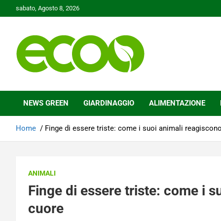
Skip
sabato, Agosto 8, 2026
to
content
Tutelare il nostro Pianeta è la nostra priorità
Ecoo.it
NEWS GREEN
GIARDINAGGIO
ALIMENTAZIONE
Home
Finge di essere triste: come i suoi animali reagiscono
ANIMALI
Finge di essere triste: come i s
cuore