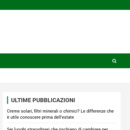
ULTIME PUBBLICAZIONI
Creme solari, filtri minerali o chimici? Le differenze che
è utile conoscere prima dell’estate
Sei luoghi straordinari che rischiano di cambiare per