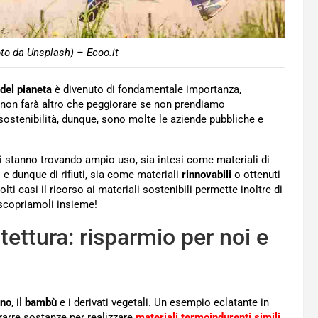
to da Unsplash) – Ecoo.it
 del pianeta
è divenuto di fondamentale importanza,
non farà altro che peggiorare se non prendiamo
 sostenibilità, dunque, sono molte le aziende pubbliche e
li stanno trovando ampio uso, sia intesi come materiali di
 e dunque di rifiuti, sia come materiali
rinnovabili
o ottenuti
ti casi il ricorso ai materiali sostenibili permette inoltre di
scopriamoli insieme!
itettura: risparmio per noi e
gno
, il
bambù
e i derivati vegetali. Un esempio eclatante in
rarre sostanze per realizzare
materiali termoindurenti simili