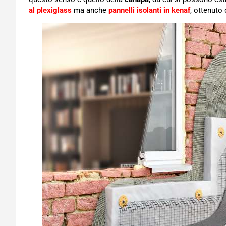
al plexiglass
ma anche
pannelli isolanti in kenaf
, ottenuto 