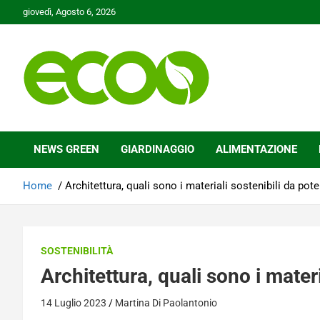
Skip
giovedì, Agosto 6, 2026
to
content
Tutelare il nostro Pianeta è la nostra priorità
Ecoo.it
NEWS GREEN
GIARDINAGGIO
ALIMENTAZIONE
Home
Architettura, quali sono i materiali sostenibili da poter
SOSTENIBILITÀ
Architettura, quali sono i materi
14 Luglio 2023
Martina Di Paolantonio