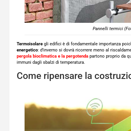
Pannelli termici (Fo
Termoisolare
gli edifici è di fondamentale importanza poi
energetico
: d’inverno si dovrà ricorrere meno al riscaldam
pergola bioclimatica e la pergotenda
partono proprio da qu
immuni dagli sbalzi di temperatura.
Come ripensare la costruzio