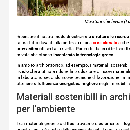
Muratore che lavora (Fo
Ripensare il nostro modo di
estrarre e sfruttare le risorse
soprattutto davanti alla certezza di una
crisi climatica
che 
provvedimenti
seri alla svelta. Partendo da un obiettivo di
private che stanno
investendo in tecnologie green
.
In ambito architettonico, ad esempio, i materiali sostenibi
riciclo
che aiutino a ridurre la produzione di nuovi materiali
in laboratorio secondo nuove tecniche di lavorazione. In mol
ottenere un’
efficienza energetica migliore
negli immobili: 
Materiali sostenibili in arch
per l’ambiente
Tra i materiali green più diffusi troviamo sicuramente il
le
questo senso è quello della
canapa
, da cui si possono est