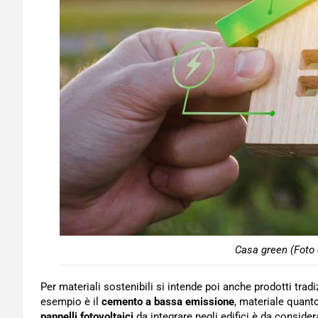
Casa green (Foto 
Per materiali sostenibili si intende poi anche prodotti trad
esempio è il
cemento a bassa emissione
, materiale quant
pannelli fotovoltaici
da integrare negli edifici è da consider