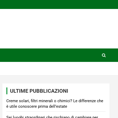
ULTIME PUBBLICAZIONI
Creme solari, filtri minerali o chimici? Le differenze che
è utile conoscere prima dell’estate
Sei luoghi straordinari che rischiano di cambiare per