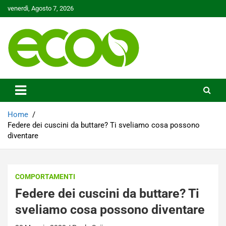
Skip
venerdì, Agosto 7, 2026
to
content
Tutelare il nostro Pianeta è la nostra priorità
Ecoo.it
Home
Federe dei cuscini da buttare? Ti sveliamo cosa possono
diventare
COMPORTAMENTI
Federe dei cuscini da buttare? Ti
sveliamo cosa possono diventare