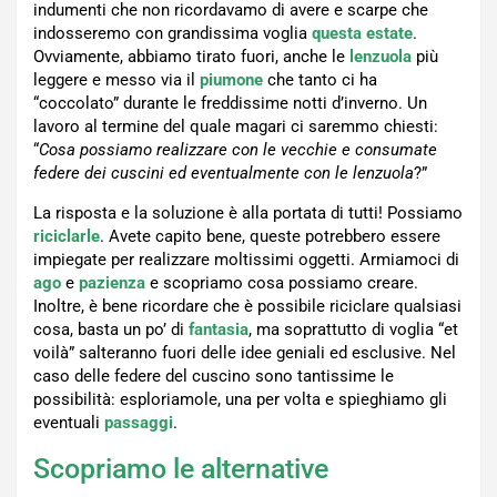
indumenti che non ricordavamo di avere e scarpe che
indosseremo con grandissima voglia
questa estate
.
Ovviamente, abbiamo tirato fuori, anche le
lenzuola
più
leggere e messo via il
piumone
che tanto ci ha
“coccolato” durante le freddissime notti d’inverno. Un
lavoro al termine del quale magari ci saremmo chiesti:
“
Cosa possiamo realizzare con le vecchie e consumate
federe dei cuscini ed eventualmente con le lenzuola
?”
La risposta e la soluzione è alla portata di tutti! Possiamo
riciclarle
. Avete capito bene, queste potrebbero essere
impiegate per realizzare moltissimi oggetti. Armiamoci di
ago
e
pazienza
e scopriamo cosa possiamo creare.
Inoltre, è bene ricordare che è possibile riciclare qualsiasi
cosa, basta un po’ di
fantasia
, ma soprattutto di voglia “et
voilà” salteranno fuori delle idee geniali ed esclusive. Nel
caso delle federe del cuscino sono tantissime le
possibilità: esploriamole, una per volta e spieghiamo gli
eventuali
passaggi
.
Scopriamo le alternative