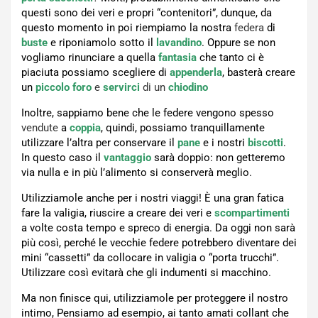
questi sono dei veri e propri “contenitori”, dunque, da
questo momento in poi riempiamo la nostra
federa
di
buste
e riponiamolo sotto il
lavandino
. Oppure se non
vogliamo rinunciare a quella
fantasia
che tanto ci è
piaciuta possiamo scegliere di
appenderla
, basterà creare
un
piccolo foro
e
servirci
di un
chiodino
Inoltre, sappiamo bene che le federe vengono spesso
vendute
a
coppia
, quindi, possiamo tranquillamente
utilizzare l’altra per conservare il
pane
e i nostri
biscotti
.
In questo caso il
vantaggio
sarà doppio: non getteremo
via nulla e in più l’alimento si conserverà meglio.
Utilizziamole anche per i nostri viaggi! È una gran fatica
fare la valigia, riuscire a creare dei veri e
scompartimenti
a volte costa tempo e spreco di energia. Da oggi non sarà
più così, perché le vecchie federe potrebbero diventare dei
mini “cassetti” da collocare in valigia o “porta trucchi”.
Utilizzare così evitarà che gli indumenti si macchino.
Ma non finisce qui, utilizziamole per proteggere il nostro
intimo, Pensiamo ad esempio, ai tanto amati collant che