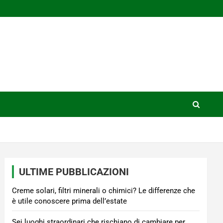
ULTIME PUBBLICAZIONI
Creme solari, filtri minerali o chimici? Le differenze che
è utile conoscere prima dell’estate
Sei luoghi straordinari che rischiano di cambiare per