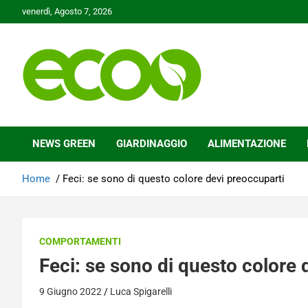
Skip
venerdì, Agosto 7, 2026
to
content
Tutelare il nostro Pianeta è la nostra priorità
Ecoo.it
NEWS GREEN
GIARDINAGGIO
ALIMENTAZIONE
Home
Feci: se sono di questo colore devi preoccuparti
COMPORTAMENTI
Feci: se sono di questo colore 
9 Giugno 2022
Luca Spigarelli