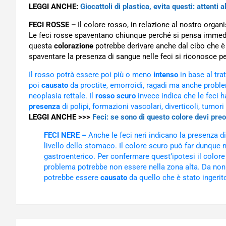
LEGGI ANCHE:
Giocattoli di plastica, evita questi: attenti a
FECI ROSSE –
Il colore rosso, in relazione al nostro organ
Le feci rosse spaventano chiunque perché si pensa immed
questa
colorazione
potrebbe derivare anche dal cibo che è s
spaventare la presenza di sangue nelle feci si riconosce per
Il rosso potrà essere poi più o meno
intenso
in base al tra
poi
causato
da proctite, emorroidi, ragadi ma anche proble
neoplasia rettale. Il
rosso scuro
invece indica che le feci h
presenza
di polipi, formazioni vascolari, diverticoli, tumori
LEGGI ANCHE >>>
Feci: se sono di questo colore devi pre
FECI NERE –
Anche le feci neri indicano la presenza d
livello dello stomaco. Il colore scuro può far dunque 
gastroenterico. Per confermare quest’ipotesi il color
problema potrebbe non essere nella zona alta. Da non 
potrebbe essere
causato
da quello che è stato ingerito