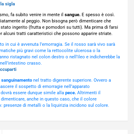
lla sigla
ismo, fa subito venire in mente il
sangue.
E spesso è così.
iatamente al peggio. Non bisogna però dimenticare che
tato ingerito (frutta e pomodori su tutti). Ma prima di farsi
 alcuni tratti caratteristici che possono apparire striate.
tto in cui è avvenuta l’emorragia. Se il rosso sarà vivo sarà
matiche più gravi come la rettocolite ulcerosa o la
anno ristagnato nel colon destro o nell’ileo e indicherebbe la
 nell’intestino crasso.
occuparti
i
sanguinamento
nel tratto digerente superiore. Ovvero a
nascere il sospetto di emorragie nell’apparato
e dovrà essere dunque simile alla
pece.
Altrimenti il
dimenticare, anche in questo caso, che il colore
: presenze di metalli o la liquirizia incidono sul colore.