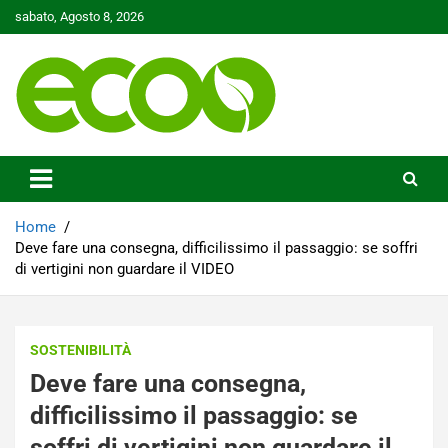
Skip
sabato, Agosto 8, 2026
to
content
Tutelare il nostro Pianeta è la nostra priorità
Ecoo.it
Home
Deve fare una consegna, difficilissimo il passaggio: se soffri
di vertigini non guardare il VIDEO
SOSTENIBILITÀ
Deve fare una consegna,
difficilissimo il passaggio: se
soffri di vertigini non guardare il