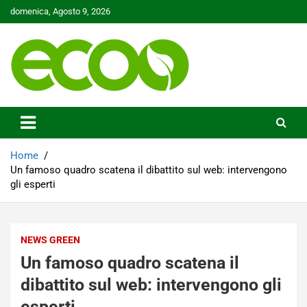
Skip
domenica, Agosto 9, 2026
to
content
Tutelare il nostro Pianeta è la nostra priorità
Ecoo.it
Home
Un famoso quadro scatena il dibattito sul web: intervengono
gli esperti
NEWS GREEN
Un famoso quadro scatena il
dibattito sul web: intervengono gli
esperti