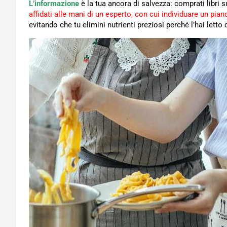
L’informazione
è la tua ancora di salvezza: comprati libri s
affidati alle mani di un esperto, con cui individuare un pi
evitando che tu elimini nutrienti preziosi perché l’hai letto