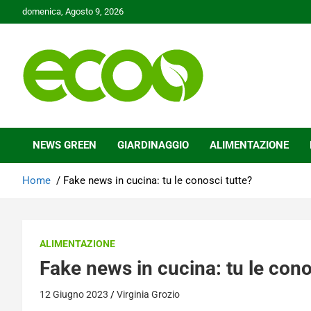
Skip
domenica, Agosto 9, 2026
to
content
Tutelare il nostro Pianeta è la nostra priorità
Ecoo.it
NEWS GREEN
GIARDINAGGIO
ALIMENTAZIONE
Home
Fake news in cucina: tu le conosci tutte?
ALIMENTAZIONE
Fake news in cucina: tu le cono
12 Giugno 2023
Virginia Grozio