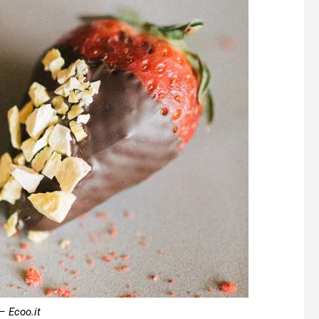
– Ecoo.it