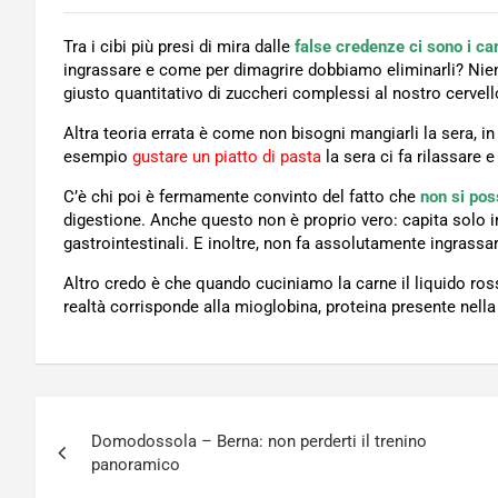
Tra i cibi più presi di mira dalle
false credenze ci sono i car
ingrassare e come per dimagrire dobbiamo eliminarli? Niente
giusto quantitativo di zuccheri complessi al nostro cervell
Altra teoria errata è come non bisogni mangiarli la sera, i
esempio
gustare un piatto di pasta
la sera ci fa rilassare 
C’è chi poi è fermamente convinto del fatto che
non si pos
digestione. Anche questo non è proprio vero: capita solo i
gastrointestinali. E inoltre, non fa assolutamente ingrass
Altro credo è che quando cuciniamo la carne il liquido ro
realtà corrisponde alla mioglobina, proteina presente nella
Navigazione
Domodossola – Berna: non perderti il trenino
articoli
panoramico