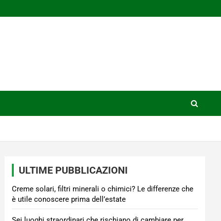
ULTIME PUBBLICAZIONI
Creme solari, filtri minerali o chimici? Le differenze che
è utile conoscere prima dell’estate
Sei luoghi straordinari che rischiano di cambiare per