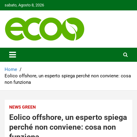
Skip
sabato, Agosto 8, 2026
to
content
Tutelare il nostro Pianeta è la nostra priorità
Ecoo.it
Home
Eolico offshore, un esperto spiega perché non conviene: cosa
non funziona
NEWS GREEN
Eolico offshore, un esperto spiega
perché non conviene: cosa non
funziona