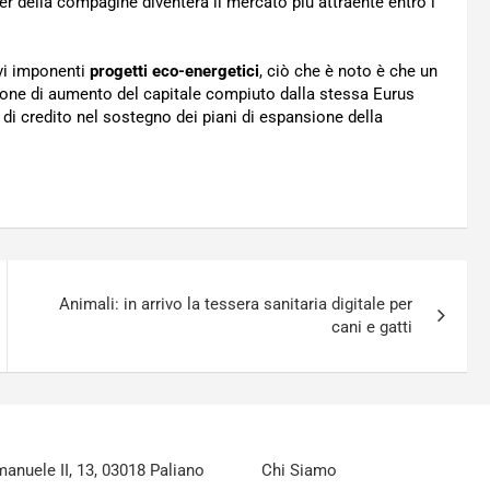
er della compagine diventerà il mercato più attraente entro i
vi imponenti
progetti eco-energetici
, ciò che è noto è che un
ione di aumento del capitale compiuto dalla stessa Eurus
i di credito nel sostegno dei piani di espansione della
Animali: in arrivo la tessera sanitaria digitale per
cani e gatti
nuele II, 13, 03018 Paliano
Chi Siamo