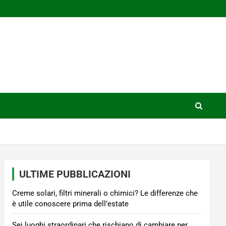
ULTIME PUBBLICAZIONI
Creme solari, filtri minerali o chimici? Le differenze che
è utile conoscere prima dell’estate
Sei luoghi straordinari che rischiano di cambiare per