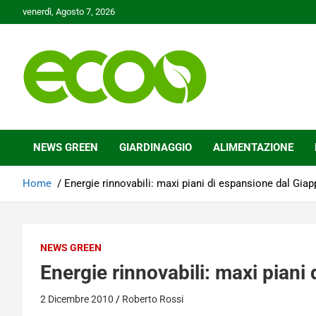
Skip
venerdì, Agosto 7, 2026
to
content
Tutelare il nostro Pianeta è la nostra priorità
Ecoo.it
NEWS GREEN
GIARDINAGGIO
ALIMENTAZIONE
Home
Energie rinnovabili: maxi piani di espansione dal Gia
NEWS GREEN
Energie rinnovabili: maxi piani
2 Dicembre 2010
Roberto Rossi