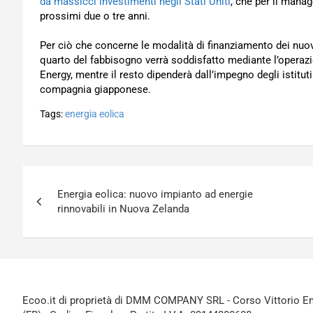
da massicci investimenti negli Stati Uniti
, che per il manag
prossimi due o tre anni.
Per ciò che concerne le modalità di finanziamento dei nuo
quarto del fabbisogno verrà soddisfatto mediante l’operaz
Energy, mentre il resto dipenderà dall’impegno degli istitut
compagnia giapponese.
Tags:
energia eolica
Navigazione
Energia eolica: nuovo impianto ad energie
articoli
rinnovabili in Nuova Zelanda
Ecoo.it di proprietà di DMM COMPANY SRL - Corso Vittorio Ema