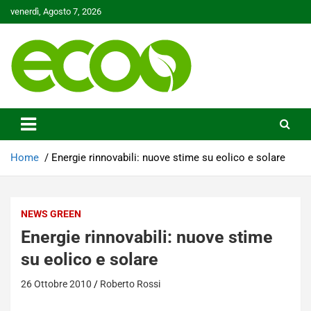
Skip
venerdì, Agosto 7, 2026
to
content
Tutelare il nostro Pianeta è la nostra priorità
Ecoo.it
Home
Energie rinnovabili: nuove stime su eolico e solare
NEWS GREEN
Energie rinnovabili: nuove stime
su eolico e solare
26 Ottobre 2010
Roberto Rossi