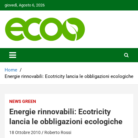
Skip
giovedì, Agosto 6, 2026
to
content
Tutelare il nostro Pianeta è la nostra priorità
Ecoo.it
Home
Energie rinnovabili: Ecotricity lancia le obbligazioni ecologiche
NEWS GREEN
Energie rinnovabili: Ecotricity
lancia le obbligazioni ecologiche
18 Ottobre 2010
Roberto Rossi