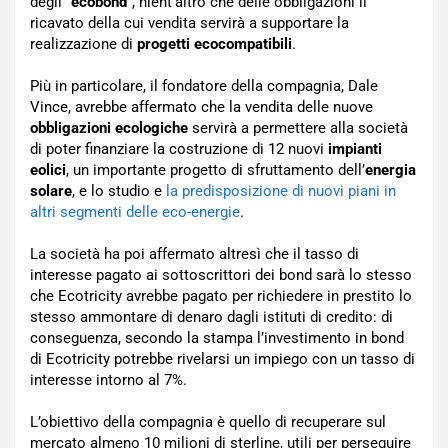
degli “
ecobond
”, nient’altro che delle obbligazioni il
ricavato della cui vendita servirà a supportare la
realizzazione di
progetti ecocompatibili
.
Più in particolare, il fondatore della compagnia, Dale
Vince, avrebbe affermato che la vendita delle nuove
obbligazioni ecologiche
servirà a permettere alla società
di poter finanziare la costruzione di 12 nuovi
impianti
eolici
, un importante progetto di sfruttamento dell’
energia
solare
, e lo studio e
la predisposizione di nuovi piani in
altri segmenti delle eco-energie
.
La società ha poi affermato altresì che il tasso di
interesse pagato ai sottoscrittori dei bond sarà lo stesso
che Ecotricity avrebbe pagato per richiedere in prestito lo
stesso ammontare di denaro dagli istituti di credito: di
conseguenza, secondo la stampa l’investimento in bond
di Ecotricity potrebbe rivelarsi un impiego con un tasso di
interesse intorno al 7%.
L’obiettivo della compagnia è quello di recuperare sul
mercato almeno 10 milioni di sterline, utili per perseguire