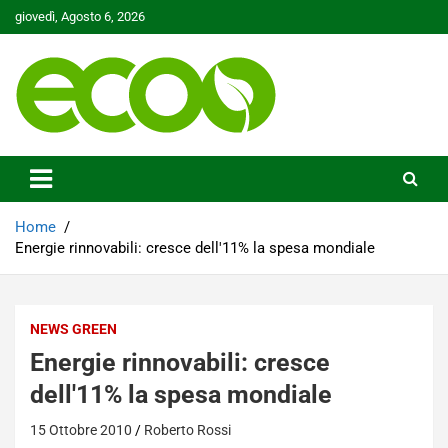
Skip
giovedì, Agosto 6, 2026
to
content
Tutelare il nostro Pianeta è la nostra priorità
Ecoo.it
Home
Energie rinnovabili: cresce dell'11% la spesa mondiale
NEWS GREEN
Energie rinnovabili: cresce
dell'11% la spesa mondiale
15 Ottobre 2010
Roberto Rossi