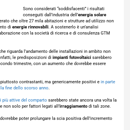
Sono considerati “soddisfacenti” i risultati
conseguiti dall’industria dell’
energia solare
erato che oltre 27 mila abitazioni e strutture ad utilizzo non
ento di
energie rinnovabili
. A sostenerlo è un’analisi
laborazione con la società di ricerca e di consulenza GTM
ò che riguarda l’andamento delle installazioni in ambito non
fatti, le predisposizioni di
impianti fotovoltaici
sarebbero
el secondo trimestre, con un aumento che dovrebbe essere
 piuttosto contrastanti, ma genericamente positivi e
in parte
lla fine dello scorso anno
.
i più attive del comparto
sarebbero state ancora una volta la
e non solo per fattori legati all’
irraggiamento
di tali zone.
o dovrebbe poter prolungare la scia positiva dell’incremento