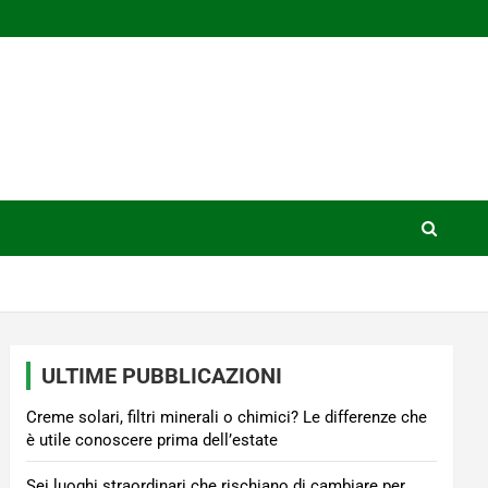
ULTIME PUBBLICAZIONI
Creme solari, filtri minerali o chimici? Le differenze che
è utile conoscere prima dell’estate
Sei luoghi straordinari che rischiano di cambiare per