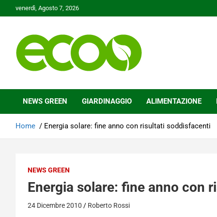
Skip
venerdì, Agosto 7, 2026
to
content
Tutelare il nostro Pianeta è la nostra priorità
Ecoo.it
NEWS GREEN
GIARDINAGGIO
ALIMENTAZIONE
Home
Energia solare: fine anno con risultati soddisfacenti
NEWS GREEN
Energia solare: fine anno con ri
24 Dicembre 2010
Roberto Rossi