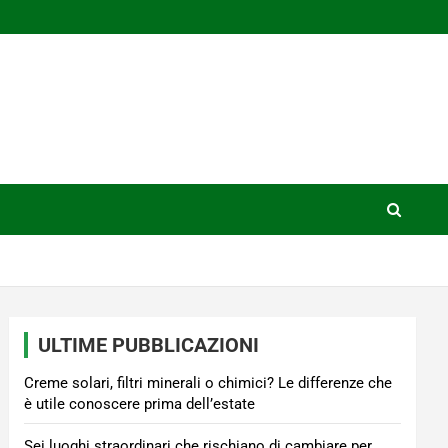
ULTIME PUBBLICAZIONI
Creme solari, filtri minerali o chimici? Le differenze che
è utile conoscere prima dell’estate
Sei luoghi straordinari che rischiano di cambiare per