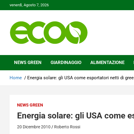
Skip
venerdì, Agosto 7, 2026
to
content
Tutelare il nostro Pianeta è la nostra priorità
Ecoo.it
NEWS GREEN
GIARDINAGGIO
ALIMENTAZIONE
Home
Energia solare: gli USA come esportatori netti di gre
NEWS GREEN
Energia solare: gli USA come es
20 Dicembre 2010
Roberto Rossi