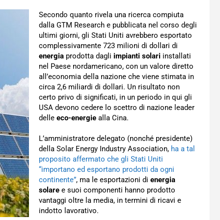
Secondo quanto rivela una ricerca compiuta
dalla GTM Research e pubblicata nel corso degli
ultimi giorni, gli Stati Uniti avrebbero esportato
complessivamente 723 milioni di dollari di
energia
prodotta dagli
impianti solari
installati
nel Paese nordamericano, con un valore diretto
all’economia della nazione che viene stimata in
circa 2,6 miliardi di dollari. Un risultato non
certo privo di significati, in un periodo in qui gli
USA devono cedere lo scettro di nazione leader
delle
eco-energie
alla Cina.
L’amministratore delegato (nonché presidente)
della Solar Energy Industry Association,
ha a tal
proposito affermato che gli Stati Uniti
“importano ed esportano prodotti da ogni
continente”
, ma le esportazioni di
energia
solare
e suoi componenti hanno prodotto
vantaggi oltre la media, in termini di ricavi e
indotto lavorativo.