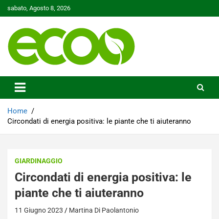
Skip
sabato, Agosto 8, 2026
to
content
Tutelare il nostro Pianeta è la nostra priorità
Ecoo.it
Home
Circondati di energia positiva: le piante che ti aiuteranno
GIARDINAGGIO
Circondati di energia positiva: le
piante che ti aiuteranno
11 Giugno 2023
Martina Di Paolantonio