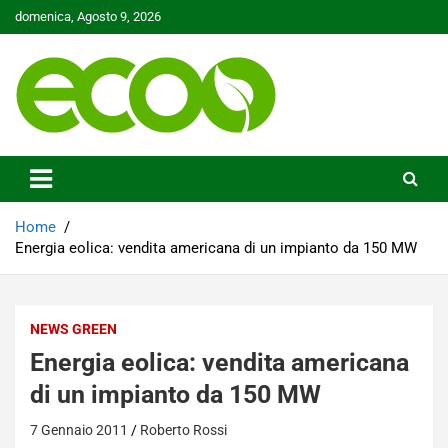
Skip
domenica, Agosto 9, 2026
to
content
Tutelare il nostro Pianeta è la nostra priorità
Ecoo.it
Home
Energia eolica: vendita americana di un impianto da 150 MW
NEWS GREEN
Energia eolica: vendita americana
di un impianto da 150 MW
7 Gennaio 2011
Roberto Rossi