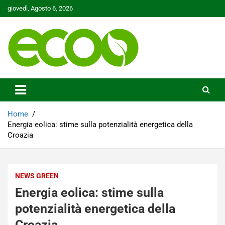
Skip
giovedì, Agosto 6, 2026
to
content
Tutelare il nostro Pianeta è la nostra priorità
Ecoo.it
Home
Energia eolica: stime sulla potenzialità energetica della
Croazia
NEWS GREEN
Energia eolica: stime sulla
potenzialità energetica della
Croazia