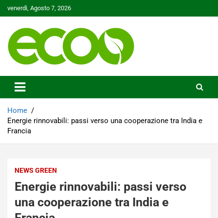
Skip
venerdì, Agosto 7, 2026
to
content
Tutelare il nostro Pianeta è la nostra priorità
Ecoo.it
Home
Energie rinnovabili: passi verso una cooperazione tra India e
Francia
NEWS GREEN
Energie rinnovabili: passi verso
una cooperazione tra India e
Francia