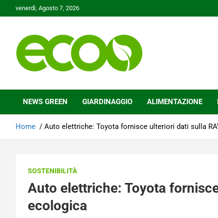
Skip
venerdì, Agosto 7, 2026
to
content
Tutelare il nostro Pianeta è la nostra priorità
Ecoo.it
NEWS GREEN
GIARDINAGGIO
ALIMENTAZIONE
Home
Auto elettriche: Toyota fornisce ulteriori dati sulla 
SOSTENIBILITÀ
Auto elettriche: Toyota fornisce
ecologica