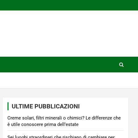
ULTIME PUBBLICAZIONI
Creme solari, filtri minerali o chimici? Le differenze che
è utile conoscere prima dell’estate
Sei luoghi straordinari che rischiano di cambiare per