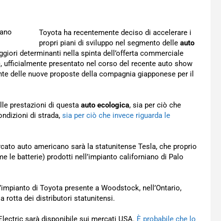
Toyota ha recentemente deciso di accelerare i
propri piani di sviluppo nel segmento delle
auto
ggiori determinanti nella spinta dell’offerta commerciale
, ufficialmente presentato nel corso del recente auto show
nte delle nuove proposte della compagnia giapponese per il
ulle prestazioni di questa
auto ecologica
, sia per ciò che
ondizioni di strada,
sia per ciò che invece riguarda le
rcato auto americano sarà la statunitense Tesla, che proprio
e le batterie) prodotti nell’impianto californiano di Palo
ll’impianto di Toyota presente a Woodstock, nell’Ontario,
 rotta dei distributori statunitensi.
ectric sarà disponibile sui mercati USA.
È probabile che lo