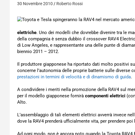
30 Novembre 2010
Roberto Rossi
elettriche
. Uno dei modelli che dovrebbe divenire tra le ma
della compagnia è senza dubbio il crossover RAV4 Electric
di Low Angeles, e rappresentante una delle punte di diama
biennio 2011 – 2012.
Il produttore giapponese ha riportato dati molto positivi s
concerne l’autonomia delle proprie batterie sulle diverse c
prestazioni in termini di velocità e di dinamismo di guida
.
A condividere i meriti nella promozione della RAV4 sul me
per il modello giapponese fornirà
componenti elettrici
(com
Alto.
L’assemblaggio di tali elementi elettrici avverrà invece ne
dove la RAV4 prenderà ufficialmente vita, per prendere poi la
Ad ogni modo, non è ancora noto quando la Toyota RAV4 El