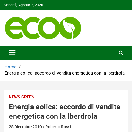
Skip
venerdì, Agosto 7, 2026
to
content
Tutelare il nostro Pianeta è la nostra priorità
Ecoo.it
Home
Energia eolica: accordo di vendita energetica con la Iberdrola
NEWS GREEN
Energia eolica: accordo di vendita
energetica con la Iberdrola
25 Dicembre 2010
Roberto Rossi