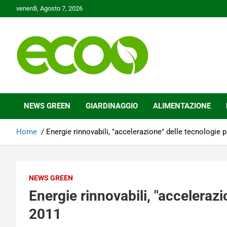
Skip
venerdì, Agosto 7, 2026
to
content
Tutelare il nostro Pianeta è la nostra priorità
Ecoo.it
NEWS GREEN
GIARDINAGGIO
ALIMENTAZIONE
Home
Energie rinnovabili, "accelerazione" delle tecnologie p
NEWS GREEN
Energie rinnovabili, "accelerazi
2011