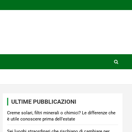
ULTIME PUBBLICAZIONI
Creme solari, filtri minerali o chimici? Le differenze che
è utile conoscere prima dell’estate
Sei luoghi straordinari che rischiano di cambiare per