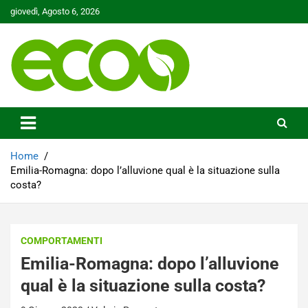
Skip
giovedì, Agosto 6, 2026
to
content
Tutelare il nostro Pianeta è la nostra priorità
Ecoo.it
Home
Emilia-Romagna: dopo l’alluvione qual è la situazione sulla
costa?
COMPORTAMENTI
Emilia-Romagna: dopo l’alluvione
qual è la situazione sulla costa?