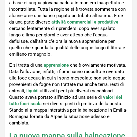
a base di acqua piovana caduta in maniera inaspettata e
incontrollata. Tutta la regione si è trovata sommersa con
alcune aree che hanno pagato un tributo altissimo. E se
da una parte diverse
attività commerciali e produttive
cercano lentamente di riprendersi dopo aver spalato
fango e limo per giorni e aver atteso che l’acqua
defluisse, dall’altra c’è ora la nuova apprensione per
quello che riguarda la qualità delle acque lungo il litorale
emiliano romagnolo.
E si tratta di una
apprensione
che è ovviamente motivata.
Data l’alluvione, infatti, i fiumi hanno raccolto e riversato
alla foce acqua in cui si sono mescolate non solo acque
provenienti da fogne non trattate ma anche terra, resti di
animali,
liquidi
utilizzati per i più diversi macchinari.
Questo aveva portato all’inizio ad una serie di
valori del
tutto fuori scala
nei diversi punti di prelievo della costa.
Stando alla mappa interattiva per la balneazione in Emilia-
Romagna fornita da Arpae la situazione adesso è
cambiata.
La nuova mappa sulla balneazione