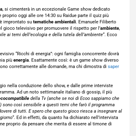
ia
, si cimenterà in un eccezionale Game show dedicato
proprio oggi alle ore 14:30 su Raidue parte il quiz più
 è improntato su
tematiche ambientali
. Emanuele Filiberto
 gioco televisivo per promuovere il rispetto per l’
ambiente
,
le ai temi dell’ecologia e della tutela dell’ambiente
“. Ecco
evisivo “Ricchi di energia”: ogni famiglia concorrente dovrà
mia più
energia
. Esattamente così: è un game show diverso
dono correttamente alle domande, ma chi dimostra di
saper
gio nella conduzione dello show, e dalle prime interviste
gramma. Ad un noto settimanale italiano di gossip, il più
cocompatibile
della Tv (anche se noi di Ecoo sappiamo che
) sono così sensibile a questi temi che farò il programma
vere di tutti. E spero che questo gioco riesca a insegnare al
 giorno
“. Ed in effetti, da quanto ha dichiarato nell’intervista
iene proprio da pensare che merita di essere al timone di