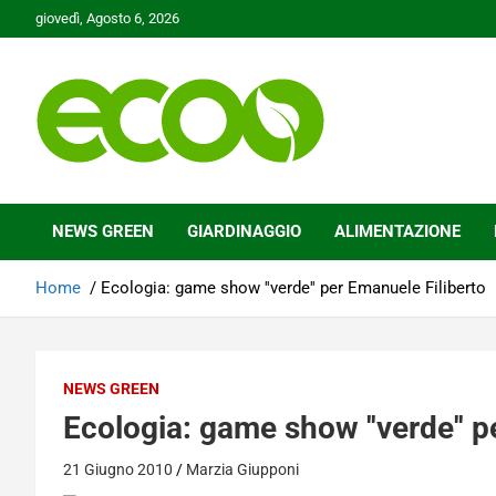
Skip
giovedì, Agosto 6, 2026
to
content
Tutelare il nostro Pianeta è la nostra priorità
Ecoo.it
NEWS GREEN
GIARDINAGGIO
ALIMENTAZIONE
Home
Ecologia: game show ''verde'' per Emanuele Filiberto
NEWS GREEN
Ecologia: game show ''verde'' p
21 Giugno 2010
Marzia Giupponi