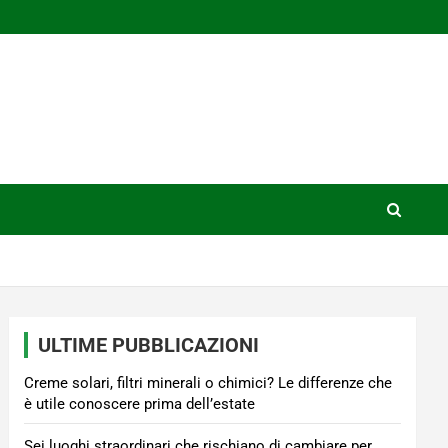
ULTIME PUBBLICAZIONI
Creme solari, filtri minerali o chimici? Le differenze che
è utile conoscere prima dell’estate
Sei luoghi straordinari che rischiano di cambiare per