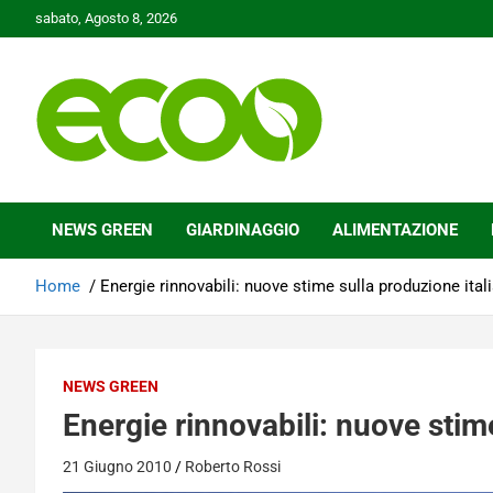
Skip
sabato, Agosto 8, 2026
to
content
Tutelare il nostro Pianeta è la nostra priorità
Ecoo.it
NEWS GREEN
GIARDINAGGIO
ALIMENTAZIONE
Home
Energie rinnovabili: nuove stime sulla produzione ital
NEWS GREEN
Energie rinnovabili: nuove stim
21 Giugno 2010
Roberto Rossi