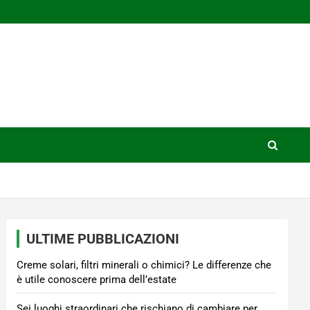
ULTIME PUBBLICAZIONI
Creme solari, filtri minerali o chimici? Le differenze che
è utile conoscere prima dell’estate
Sei luoghi straordinari che rischiano di cambiare per