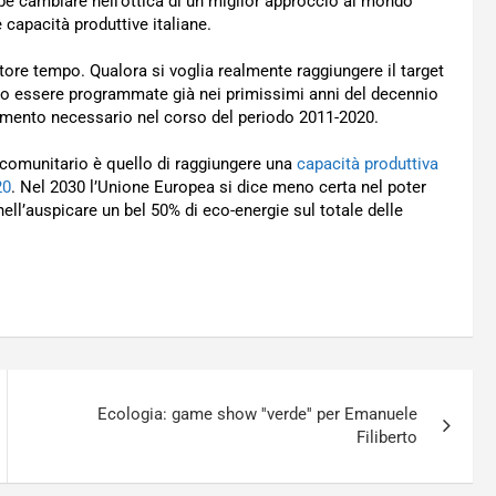
be cambiare nell’ottica di un miglior approccio al mondo
 capacità produttive italiane.
ttore tempo. Qualora si voglia realmente raggiungere il target
ano essere programmate già nei primissimi anni del decennio
stimento necessario nel corso del periodo 2011-2020.
 comunitario è quello di raggiungere una
capacità produttiva
20
. Nel 2030 l’Unione Europea si dice meno certa nel poter
nell’auspicare un bel 50% di eco-energie sul totale delle
Ecologia: game show ''verde'' per Emanuele
Filiberto