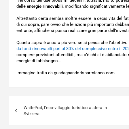
Nel corso dei due prossimi decenni, tuttavia, molto potreb
delle
energie rinnovabili
, modificando significativamente le
Altrettanto certa sembra inoltre essere la decisività del fa
di cui sopra, pare ovvio che le azioni più importanti debb
entrante, affinchè si possa realizzare gran parte dell’inve
Quanto sopra è ancora più vero se si pensa che l’obiettivo
da fonti rinnovabili pari al 30% del complessivo entro il 20
compiere previsioni attendibili, ma c’è chi si è sbilanciato 
energie di fabbisogno…
Immagine tratta da guadagnandorisparmiando.com
Navigazione
WhitePod, l'eco-villaggio turistico a sfera in
articoli
Svizzera