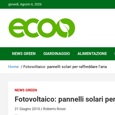
Skip
giovedì, Agosto 6, 2026
to
content
Tutelare il nostro Pianeta è la nostra priorità
Ecoo.it
NEWS GREEN
GIARDINAGGIO
ALIMENTAZIONE
Home
Fotovoltaico: pannelli solari per raffreddare l'aria
NEWS GREEN
Fotovoltaico: pannelli solari per
21 Giugno 2010
Roberto Rossi