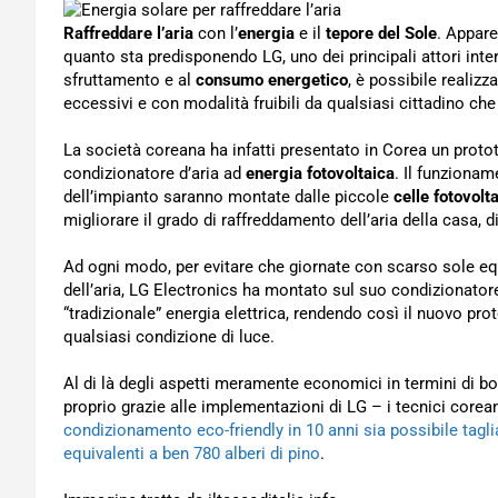
Raffreddare l’aria
con l’
energia
e il
tepore del Sole
. Appar
quanto sta predisponendo LG, uno dei principali attori inter
sfruttamento e al
consumo energetico
, è possibile realizz
eccessivi e con modalità fruibili da qualsiasi cittadino che 
La società coreana ha infatti presentato in Corea un proto
condizionatore d’aria ad
energia fotovoltaica
. Il funzionam
dell’impianto saranno montate dalle piccole
celle fotovolt
migliorare il grado di raffreddamento dell’aria della casa, 
Ad ogni modo, per evitare che giornate con scarso sole eq
dell’aria, LG Electronics ha montato sul suo condizionator
“tradizionale” energia elettrica, rendendo così il nuovo prot
qualsiasi condizione di luce.
Al di là degli aspetti meramente economici in termini di bol
proprio grazie alle implementazioni di LG – i tecnici corea
condizionamento eco-friendly in 10 anni sia possibile tagli
equivalenti a ben 780 alberi di pino
.