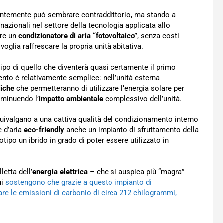
entemente può sembrare contraddittorio, ma stando a
nazionali nel settore della tecnologia applicata allo
are un
condizionatore di aria “fotovoltaico”
, senza costi
voglia raffrescare la propria unità abitativa.
tipo di quello che diventerà quasi certamente il primo
ento è relativamente semplice: nell’unità esterna
aiche
che permetteranno di utilizzare l’energia solare per
diminuendo l’
impatto ambientale
complessivo dell’unità.
uivalgano a una cattiva qualità del condizionamento interno
e d’aria
eco-friendly
anche un impianto di sfruttamento della
otipo un ibrido in grado di poter essere utilizzato in
letta dell’
energia elettrica
– che si auspica più “magra”
ni
sostengono che grazie a questo impianto di
are le emissioni di carbonio di circa 212 chilogrammi,