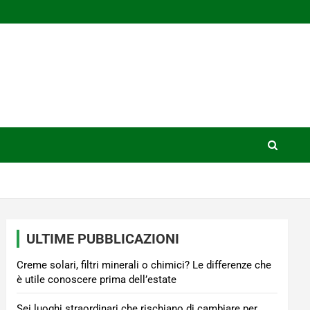
ULTIME PUBBLICAZIONI
Creme solari, filtri minerali o chimici? Le differenze che
è utile conoscere prima dell’estate
Sei luoghi straordinari che rischiano di cambiare per