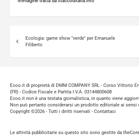
Immagine tratta da iltaccoditalia.info
Navigazione
Ecologia: game show ''verde'' per Emanuele
articoli
Filiberto
Ecoo.it di proprietà di DMM COMPANY SRL - Corso Vittorio Ema
(FR) - Codice Fiscale e Partita I.V.A. 03144800608
Ecoo.it non è una testata giornalistica, in quanto viene aggior
Non può pertanto considerarsi un prodotto editoriale ai sensi 
Copyright ©2026 - Tutti i diritti riservati -
Contattaci
Le attività pubblicitarie su questo sito sono gestite da theCo