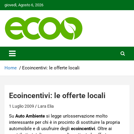
Skip
giovedì, Agosto 6, 2026
to
content
Tutelare il nostro Pianeta è la nostra priorità
Ecoo.it
Home
Ecoincentivi: le offerte locali
Ecoincentivi: le offerte locali
1 Luglio 2009
Lara Elia
Su
Auto Ambiente
si legge un’osservazione molto
interessante per chi è in procinto di sostituire la propria
automobile e di usufruire degli
ecoincentivi
. Oltre ai