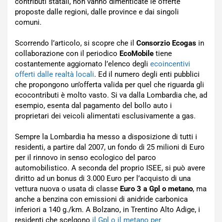
contributi statali, non vanno dimenticate le offerte
proposte dalle regioni, dalle province e dai singoli
comuni.
Scorrendo l’articolo, si scopre che il
Consorzio Ecogas
in
collaborazione con il periodico
EcoMobile
tiene
costantemente aggiornato l’elenco degli
ecoincentivi
offerti dalle realtà locali
. Ed il numero degli enti pubblici
che propongono un’offerta valida per quel che riguarda gli
ecocontributi è molto vasto. Si va dalla Lombardia che, ad
esempio, esenta dal pagamento del bollo auto i
proprietari dei veicoli alimentati esclusivamente a gas.
Sempre la Lombardia ha messo a disposizione di tutti i
residenti, a partire dal 2007, un fondo di 25 milioni di Euro
per il rinnovo in senso ecologico del parco
automobilistico. A seconda del proprio ISEE, si può avere
diritto ad un bonus di 3.000 Euro per l’acquisto di una
vettura nuova o usata di classe
Euro 3 a Gpl o metano
, ma
anche a benzina con emissioni di anidride carbonica
inferiori a 140 g./km. A Bolzano, in Trentino Alto Adige, i
residenti che scelgono
il Gpl o il metano per