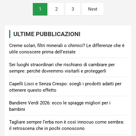
Paginazione
1
2
3
Next
degli
articoli
ULTIME PUBBLICAZIONI
Creme solari, filtri minerali o chimici? Le differenze che è
utile conoscere prima dell’estate
Sei luoghi straordinari che rischiano di cambiare per
sempre: perché dovremmo visitarli e proteggerli
Capelli Lisci e Senza Crespo: scegli i prodotti adatti per
ottenere questo effetto
Bandiere Verdi 2026: ecco le spiagge migliori per i
bambini
Tagliare sempre l’erba non è così innocuo come sembra:
il retroscena che in pochi conoscono