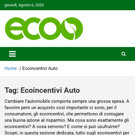
Skip
giovedì, Agosto 6, 2026
to
content
Tutelare il nostro Pianeta è la nostra priorità
Ecoo.it
Home
Ecoincentivi Auto
Tag:
Ecoincentivi Auto
Cambiare l’automobile comporta sempre una grossa spesa. A
favorire però un acquisto così importante ci sono, per il
consumatore, gli ecoincentivi, che permettono di coniugare
una buona azione al risparmio. Ma cosa sono esattamente gli
ecoincentivi? A cosa servono? E come si può usufruirne?
Scopri, in questa sezione dedicata, tutto sugli ecoincentivi per