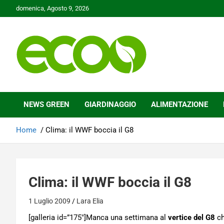
Skip
domenica, Agosto 9, 2026
to
content
Tutelare il nostro Pianeta è la nostra priorità
Ecoo.it
NEWS GREEN
GIARDINAGGIO
ALIMENTAZIONE
Home
Clima: il WWF boccia il G8
Clima: il WWF boccia il G8
1 Luglio 2009
Lara Elia
[galleria id=”175″]Manca una settimana al
vertice del G8
ch