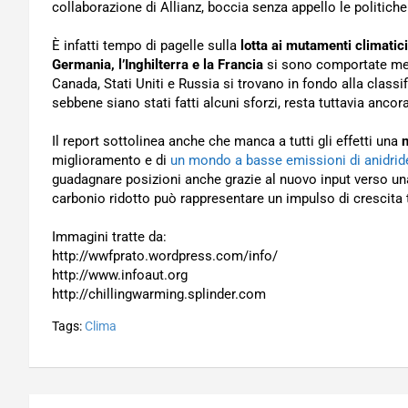
collaborazione di Allianz, boccia senza appello le politiche i
È infatti tempo di pagelle sulla
lotta ai mutamenti climatici
Germania, l’Inghilterra e la Francia
si sono comportate megli
Canada, Stati Uniti e Russia si trovano in fondo alla classi
sebbene siano stati fatti alcuni sforzi, resta tuttavia ancor
Il report sottolinea anche che manca a tutti gli effetti una
n
miglioramento e di
un mondo a basse emissioni di anidrid
guadagnare posizioni anche grazie al nuovo input verso u
carbonio ridotto può rappresentare un impulso di crescita ta
Immagini tratte da:
http://wwfprato.wordpress.com/info/
http://www.infoaut.org
http://chillingwarming.splinder.com
Tags:
Clima