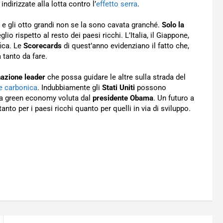
ndirizzate alla lotta contro l’
effetto serra
.
e gli otto grandi non se la sono cavata granché.
Solo la
o rispetto al resto dei paesi ricchi. L’Italia, il Giappone,
fica. Le
Scorecards
di quest’anno evidenziano il fatto che,
a tanto da fare.
azione leader
che possa guidare le altre sulla strada del
e carbonica
. Indubbiamente gli
Stati Uniti
possono
na green economy voluta dal
presidente Obama
. Un futuro a
nto per i paesi ricchi quanto per quelli in via di sviluppo.