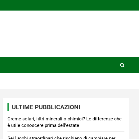
ULTIME PUBBLICAZIONI
Creme solari, filtri minerali o chimici? Le differenze che
è utile conoscere prima dell’estate
Sei luoghi straordinari che rischiano di cambiare per