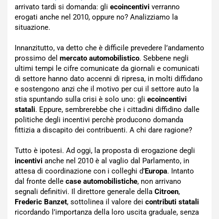
arrivato tardi si domanda: gli
ecoincentivi
verranno
erogati anche nel 2010, oppure no? Analizziamo la
situazione.
Innanzitutto, va detto che è difficile prevedere l’andamento
prossimo del
mercato automobilistico
. Sebbene negli
ultimi tempi le cifre comunicate da giornali e comunicati
di settore hanno dato accenni di ripresa, in molti diffidano
e sostengono anzi che il motivo per cui il settore auto la
stia spuntando sulla crisi è solo uno: gli
ecoincentivi
statali
. Eppure, sembrerebbe che i cittadini diffidino dalle
politiche degli incentivi perchè producono domanda
fittizia a discapito dei contribuenti. A chi dare ragione?
Tutto è ipotesi. Ad oggi, la proposta di erogazione degli
incentivi
anche nel 2010 è al vaglio dal Parlamento, in
attesa di coordinazione con i colleghi d’
Europa
. Intanto
dal fronte delle
case automobilistiche
, non arrivano
segnali definitivi. Il direttore generale della
Citroen
,
Frederic Banzet
, sottolinea il valore dei
contributi statali
ricordando l’importanza della loro uscita graduale, senza