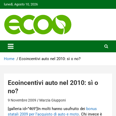
Skip
lunedì, Agosto 10, 2026
to
content
Tutelare il nostro Pianeta è la nostra priorità
Ecoo.it
Home
Ecoincentivi auto nel 2010: sì o no?
Ecoincentivi auto nel 2010: sì o
no?
9 Novembre 2009
Marzia Giupponi
[galleria id=”469″]In molti hanno usufruito dei
bonus
statali 2009 per l’acquisto di auto e moto
. Chi invece è