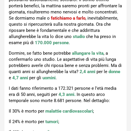
porterà benefici, la mattina saremo pronti per affrontare la
giornata, risulteremo meno nervosi e molto concentrati.
Se dormiamo male o
fatichiamo a farlo
, inevitabilmente,
questo si ripercuoterà sulla nostra giornata. Ora che
riposare bene è fondamentale e che addirittura
allungherebbe la vita lo dice uno
studio
che ha preso in
esame più di
170.000 persone
.
Dormire, se fatto bene potrebbe
allungare la vita
, a
confermarlo uno studio. Le aspettative di vita più lunga
potrebbero averle chi riposa bene e senza problemi. Ma di
quanti anni si allungherebbe la vita?
2,4 anni
per le
donne
e
4,7 anni
per gli
uomini
.
I dati fanno riferimento a 172.321 persone e l’età media
era di 50 anni, seguiti per
4,3 anni.
In questo arco
temporale sono morte 8.681 persone. Nel dettaglio:
Il 30% è morto per
malattie cardiovascolari
;
Il 24% è morto per
tumori
;