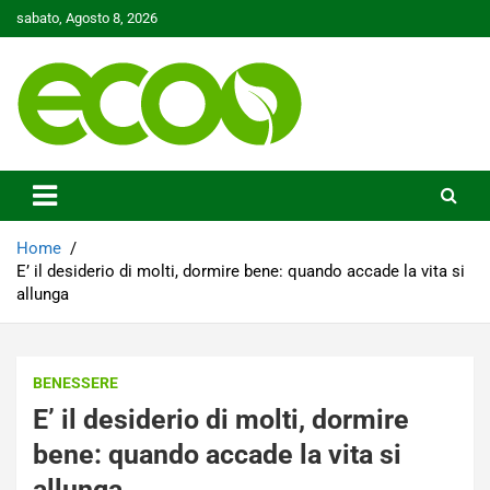
Skip
sabato, Agosto 8, 2026
to
content
Tutelare il nostro Pianeta è la nostra priorità
Ecoo.it
Home
E’ il desiderio di molti, dormire bene: quando accade la vita si
allunga
BENESSERE
E’ il desiderio di molti, dormire
bene: quando accade la vita si
allunga