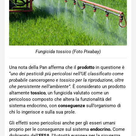
Fungicida tossico (Foto Pixabay)
Una nota della Pan afferma che il
prodotto
in questione è
“
uno dei pesticidi più pericolosi nell’UE classificato come
probabile cancerogeno e tossico per la riproduzione, oltre
che persistente nell’ambiente”.
È considerato un prodotto
altamente
tossico
, un fungicida valutato come un
pericoloso composto che
altera la funzionalità del
sistema endocrino, con
conseguenze
sull’organismo di
chi lo ingerisce e sulla sua prole.
Gli effetti sono pericolosi anche per gli esseri umani
proprio per le conseguenze sul sistema
endocrino.
Come
dichiarato dall’
EFSA
, l’Autorità europea per la sicurezza