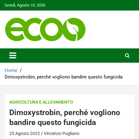
Skip
lunedì, Agosto 10, 2026
to
content
Tutelare il nostro Pianeta è la nostra priorità
Ecoo.it
Home
Dimoxystrobin, perché vogliono bandire questo fungicida
AGRICOLTURA E ALLEVAMENTO
Dimoxystrobin, perché vogliono
bandire questo fungicida
25 Agosto 2022
Vincenzo Pugliano