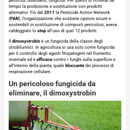
pesticidi, diserbanti, fungicidi. Per questi si richiede da
tempo la proibizione e sostituzione con prodotti
alternativi. Fin dal
2011
la Pesticide Action Network
(
PAN
), l’organizzazione che sostiene opzioni sicure e
sostenibili in sostituzione di composti pericolosi, aveva
caldeggiato lo
stop
all’uso di quei 12 prodotti.
Il
dimoxystrobin
è un fungicida della classe degli
strobilurinici. In agricoltura si usa solo come fungicida
per il controllo degli agenti fitopatogeni nel frumento
invernale ed è
efficace
contro i funghi sulla superficie e
all’interno della pianta, quale
bloccante
dei processi di
respirazione cellulare.
Un pericoloso fungicida da
eliminare, il dimoxystrobin