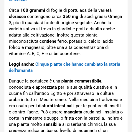
Circa
100 grammi
di foglie di portulaca della varietà
oleracea
contengono circa
350 mg
di acidi grassi Omega
3, più di qualsiasi fonte di origine vegetale. Anche la
varietà sativa si trova in giardini e prati e risulta anche
adatta alla coltivazione. Inoltre questa pianta
misconosciuta
contiene
ferro, potassio, calcio, acido
folico e magnesio, oltre una alta concentrazione di
vitamine A, B, C, E e di betacarotene.
Leggi anche:
Cinque piante che hanno cambiato la storia
dell’umanità
Dunque la portulaca è una
pianta commestibile
,
conosciuta e apprezzata per le sue qualità curative e in
cucina fin dall’antico Egitto e poi attraverso la cultura
araba in tutto il Mediterraneo. Nella medicina tradizionale
era usata per i
disturbi intestinali
, per le punture di insetti
e contro l’acne. Può essere
mangiata
cruda nell’insalata o
cotta in minestre e zuppe, o fritta con la pastella. Inoltre è
una pianta molto
sensibile
ai diserbanti chimici, la sua
presenza indica un basso livello di inquinanti di un