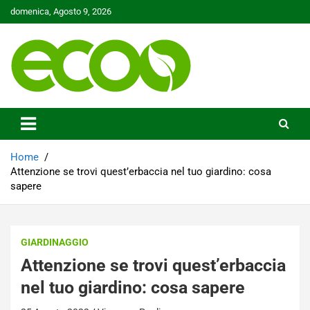
Skip
domenica, Agosto 9, 2026
to
content
Tutelare il nostro Pianeta è la nostra priorità
Ecoo.it
Home
Attenzione se trovi quest’erbaccia nel tuo giardino: cosa
sapere
GIARDINAGGIO
Attenzione se trovi quest’erbaccia
nel tuo giardino: cosa sapere