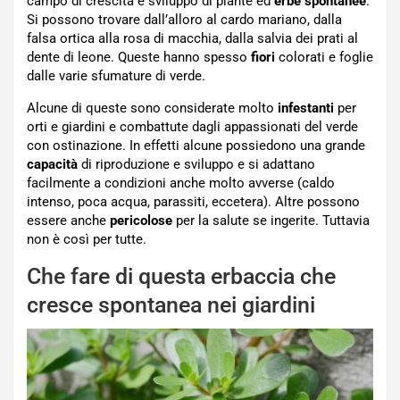
campo di crescita e sviluppo di piante ed
erbe spontanee
.
Si possono trovare dall’alloro al cardo mariano, dalla
falsa ortica alla rosa di macchia, dalla salvia dei prati al
dente di leone. Queste hanno spesso
fiori
colorati e foglie
dalle varie sfumature di verde.
Alcune di queste sono considerate molto
infestanti
per
orti e giardini e combattute dagli appassionati del verde
con ostinazione. In effetti alcune possiedono una grande
capacità
di riproduzione e sviluppo e si adattano
facilmente a condizioni anche molto avverse (caldo
intenso, poca acqua, parassiti, eccetera). Altre possono
essere anche
pericolose
per la salute se ingerite. Tuttavia
non è così per tutte.
Che fare di questa erbaccia che
cresce spontanea nei giardini