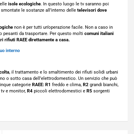
elle
isole ecologiche
. In questo luogo le tv saranno poi
 smontate le sostanze all’interno delle
televisori dove
logiche
non è per tutti un’operazione facile. Non a caso in
o pesanti da trasportare. Per questo molti
comuni italiani
ltri rifiuti RAEE direttamente a casa.
suo interno
colta
, il trattamento e lo smaltimento dei rifiuti solidi urbani
piano o sotto casa dell’elettrodomestico. Un servizio che può
 cinque categorie
RAEE: R1
freddo e clima,
R2
grandi bianchi,
tv e monitor,
R4
piccoli elettrodomestici e
R5
sorgenti