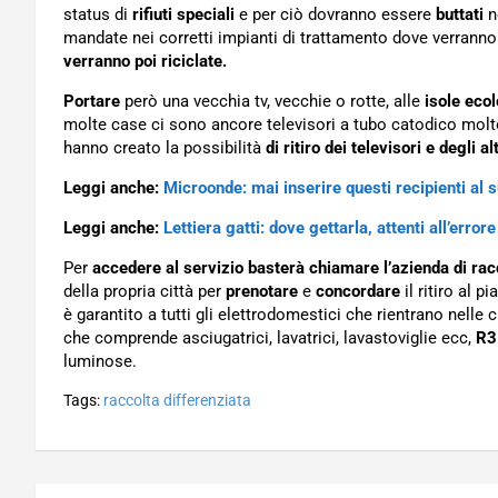
status di
rifiuti speciali
e per ciò dovranno essere
buttati
n
mandate nei corretti impianti di trattamento dove verranno
verranno poi riciclate.
Portare
però una vecchia tv, vecchie o rotte, alle
isole eco
molte case ci sono ancore televisori a tubo catodico molt
hanno creato la possibilità
di ritiro dei televisori e degli a
Leggi anche:
Microonde: mai inserire questi recipienti al 
Leggi anche:
Lettiera gatti: dove gettarla, attenti all’errore
Per
accedere al servizio
basterà chiamare l’azienda di rac
della propria città per
prenotare
e
concordare
il ritiro al 
è garantito a tutti gli elettrodomestici che rientrano nelle
che comprende asciugatrici, lavatrici, lavastoviglie ecc,
R3
luminose.
Tags:
raccolta differenziata