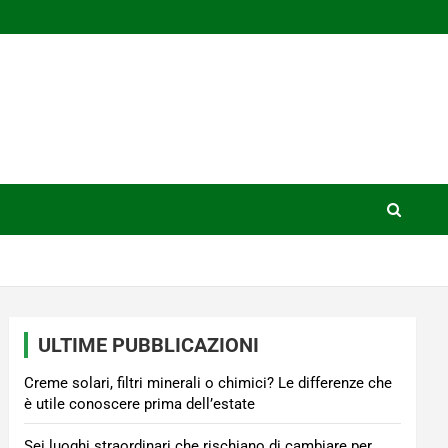
ULTIME PUBBLICAZIONI
Creme solari, filtri minerali o chimici? Le differenze che
è utile conoscere prima dell’estate
Sei luoghi straordinari che rischiano di cambiare per