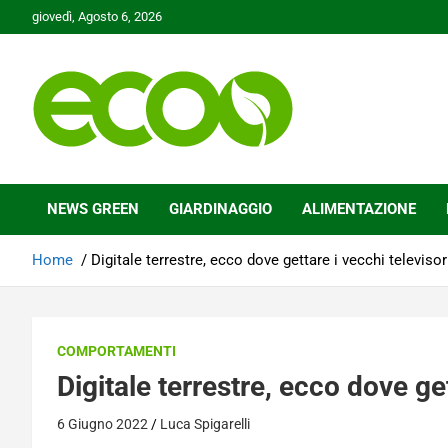
Skip
giovedì, Agosto 6, 2026
to
content
Tutelare il nostro Pianeta è la nostra priorità
Ecoo.it
NEWS GREEN
GIARDINAGGIO
ALIMENTAZIONE
Home
Digitale terrestre, ecco dove gettare i vecchi televisor
COMPORTAMENTI
Digitale terrestre, ecco dove get
6 Giugno 2022
Luca Spigarelli