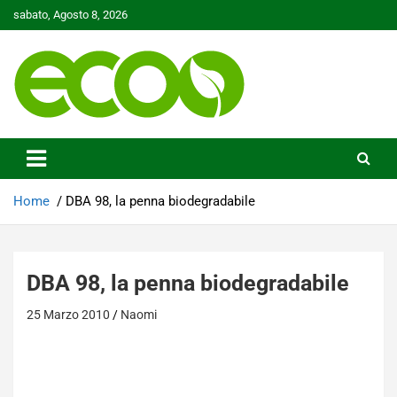
Skip
sabato, Agosto 8, 2026
to
content
Tutelare il nostro Pianeta è la nostra priorità
Ecoo.it
Home
DBA 98, la penna biodegradabile
DBA 98, la penna biodegradabile
25 Marzo 2010
Naomi