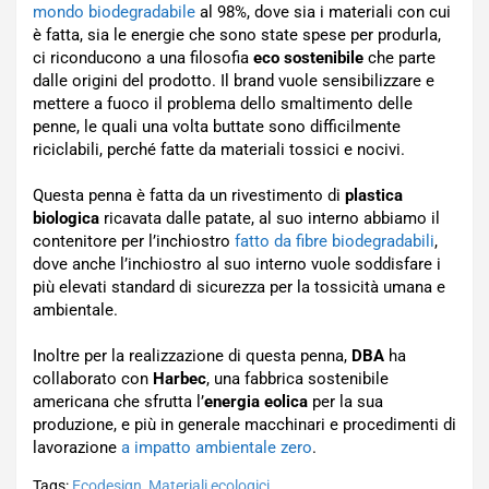
mondo biodegradabile
al 98%, dove sia i materiali con cui
è fatta, sia le energie che sono state spese per produrla,
ci riconducono a una filosofia
eco sostenibile
che parte
dalle origini del prodotto. Il brand vuole sensibilizzare e
mettere a fuoco il problema dello smaltimento delle
penne, le quali una volta buttate sono difficilmente
riciclabili, perché fatte da materiali tossici e nocivi.
Questa penna è fatta da un rivestimento di
plastica
biologica
ricavata dalle patate, al suo interno abbiamo il
contenitore per l’inchiostro
fatto da fibre biodegradabili
,
dove anche l’inchiostro al suo interno vuole soddisfare i
più elevati standard di sicurezza per la tossicità umana e
ambientale.
Inoltre per la realizzazione di questa penna,
DBA
ha
collaborato con
Harbec
, una fabbrica sostenibile
americana che sfrutta l’
energia eolica
per la sua
produzione, e più in generale macchinari e procedimenti di
lavorazione
a impatto ambientale zero
.
Tags:
Ecodesign
,
Materiali ecologici