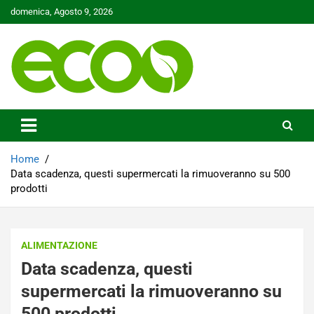
Skip
domenica, Agosto 9, 2026
to
content
Tutelare il nostro Pianeta è la nostra priorità
Ecoo.it
Home
Data scadenza, questi supermercati la rimuoveranno su 500
prodotti
ALIMENTAZIONE
Data scadenza, questi
supermercati la rimuoveranno su
500 prodotti