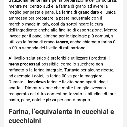
tradizionalmente
mais
per la preparazione dei carboidrati,
mentre nel centro sud è la farina di grano ad avere la
meglio per pasta e pane. La farina di
grano duro
è l’unica
ammessa per preparare la pasta industriale con il
marchio made in Italy, così da sottolineare la cura
dell’ingrediente anche alle finalità di esportazione. Mentre
invece per il pane, almeno per le tipologie più comuni, si
utilizza la farina di grano
tenero
, anche chiamata farina 0
o 00, a seconda del livello di raffinazione.
Al livello salutistico è preferibile utilizzare i prodotti il
meno processati
possibile, come lo zucchero non
raffinato o la farina integrale. Tuttavia per alcune ricette,
ad esempio i dolci, la farina 00 va per la maggiore.
Durante il
lockdown
farina e lievito sono spariti dagli
scaffali. Dimostrazione che molte famiglie avevano
recuperato nel ritiro domestico forzato l’abitudine di fare
pasta, pane, dolci e
pizza
per conto proprio.
Farina, l’equivalente in cucchiai e
cucchiaini