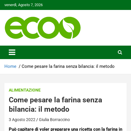
Skip
venerdì, Agosto 7, 2026
to
content
Tutelare il nostro Pianeta è la nostra priorità
Ecoo.it
Home
Come pesare la farina senza bilancia: il metodo
ALIMENTAZIONE
Come pesare la farina senza
bilancia: il metodo
3 Agosto 2022
Giulia Borraccino
Può capitare di voler preparare una ricetta con la farina in