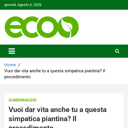
Skip
giovedì, Agosto 6, 2026
to
content
Tutelare il nostro Pianeta è la nostra priorità
Ecoo.it
Home
Vuoi dar vita anche tu a questa simpatica piantina? Il
procedimento
GIARDINAGGIO
Vuoi dar vita anche tu a questa
simpatica piantina? Il
procedimento