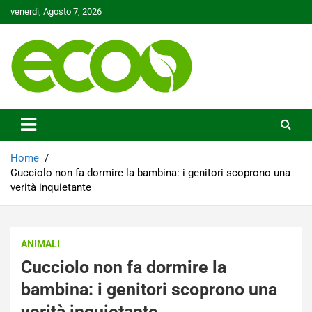
Skip
venerdì, Agosto 7, 2026
to
content
Tutelare il nostro Pianeta è la nostra priorità
Ecoo.it
Home
Cucciolo non fa dormire la bambina: i genitori scoprono una
verità inquietante
ANIMALI
Cucciolo non fa dormire la
bambina: i genitori scoprono una
verità inquietante