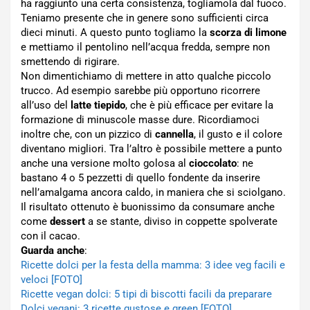
ha raggiunto una certa consistenza, togliamola dal fuoco.
Teniamo presente che in genere sono sufficienti circa
dieci minuti. A questo punto togliamo la
scorza di limone
e mettiamo il pentolino nell’acqua fredda, sempre non
smettendo di rigirare.
Non dimentichiamo di mettere in atto qualche piccolo
trucco. Ad esempio sarebbe più opportuno ricorrere
all’uso del
latte tiepido
, che è più efficace per evitare la
formazione di minuscole masse dure. Ricordiamoci
inoltre che, con un pizzico di
cannella
, il gusto e il colore
diventano migliori. Tra l’altro è possibile mettere a punto
anche una versione molto golosa al
cioccolato
: ne
bastano 4 o 5 pezzetti di quello fondente da inserire
nell’amalgama ancora caldo, in maniera che si sciolgano.
Il risultato ottenuto è buonissimo da consumare anche
come
dessert
a se stante, diviso in coppette spolverate
con il cacao.
Guarda anche
:
Ricette dolci per la festa della mamma: 3 idee veg facili e
veloci [FOTO]
Ricette vegan dolci: 5 tipi di biscotti facili da preparare
Dolci vegani: 3 ricette gustose e green [FOTO]