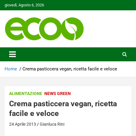
Skip
giovedì, Agosto 6, 2026
to
content
Tutelare il nostro Pianeta è la nostra priorità
Ecoo.it
Home
Crema pasticcera vegan, ricetta facile e veloce
ALIMENTAZIONE
NEWS GREEN
Crema pasticcera vegan, ricetta
facile e veloce
24 Aprile 2013
Gianluca Rini