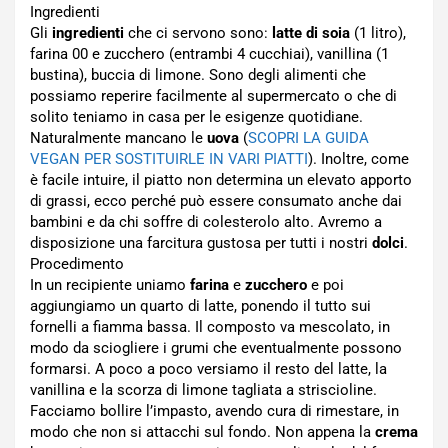
Ingredienti
Gli
ingredienti
che ci servono sono:
latte di soia
(1 litro),
farina 00 e zucchero (entrambi 4 cucchiai), vanillina (1
bustina), buccia di limone. Sono degli alimenti che
possiamo reperire facilmente al supermercato o che di
solito teniamo in casa per le esigenze quotidiane.
Naturalmente mancano le
uova
(
SCOPRI LA GUIDA
VEGAN PER SOSTITUIRLE IN VARI PIATTI
). Inoltre, come
è facile intuire, il piatto non determina un elevato apporto
di grassi, ecco perché può essere consumato anche dai
bambini e da chi soffre di colesterolo alto. Avremo a
disposizione una farcitura gustosa per tutti i nostri
dolci
.
Procedimento
In un recipiente uniamo
farina
e
zucchero
e poi
aggiungiamo un quarto di latte, ponendo il tutto sui
fornelli a fiamma bassa. Il composto va mescolato, in
modo da sciogliere i grumi che eventualmente possono
formarsi. A poco a poco versiamo il resto del latte, la
vanillina e la scorza di limone tagliata a striscioline.
Facciamo bollire l’impasto, avendo cura di rimestare, in
modo che non si attacchi sul fondo. Non appena la
crema